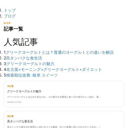
トップ
ブログ
BLOG
記事一覧
人気記事
1
グリークヨーグルトとは？普通のヨーグルトとの違いを解説
2
高タンパクな食生活
3
グリークヨーグルトの魅力
4
名古屋×モーニング×グリークヨーグルト×ダイエット
5
検索順位改善: 岐阜 スイーツ
未分類
グリークヨーグルトの魅力
グリークヨーグルトはなぜ人気なのか、その魅力を栄養面と食べ方の両方からご紹介。濃…
2026年7月30日
未分類
高タンパクな食生活
高タンパクな食生活を無理なく続けるコツを解説。日々の食事に取り入れやすい工夫や、…